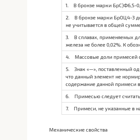
1. В бронзе марки БрС)Ф6,5-0,
2. В бронзе марки БрОЦ4-3 до
не учитывается в общей сумме
3. В сплавах, применяемых дл
железа не более 0,02%. К обоз
4. Массовые доли примесей с
5. Знак «—», поставленный од
что данный элемент не нормир
содержание данной примеси в
6. Примесью следует считать
7. Примеси, не указанные в н
Механические свойства