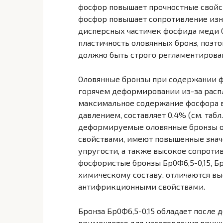
фосфор повышает прочностные свойст
фосфор повышает сопротивление изно
дисперсных частичек фосфида меди 
пластичность оловянных бронз, поэ
должно быть строго регламентирова
Оловянные бронзы при содержании ф
горячем деформировании из-за расп
максимальное содержание фосфора в
давлением, составляет 0,4% (см. таб
деформируемые оловянные бронзы 
свойствами, имеют повышенные знач
упругости, а также высокое сопроти
фосфористые бронзы Бр0Ф6,5-0,15, Бр
химическому составу, отличаются в
антифрикционными свойствами.
Бронза Бр0Ф6,5-0,15 обладает после
применяется для изготовления пружи