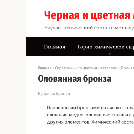
Перейти
к
Черная и цветная
контенту
Научно-технический портал о металлу
Главная
Горно-химическое сы
Главная
»
Справочник по цветным металлам
»
Бронз
Оловянная бронза
Рубрика:
Бронза
Оловянными бронзами называют сплавы
сложные медно-оловянные сплавы с д
других элементов. Химический состав