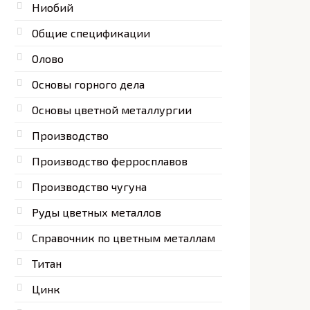
Ниобий
Общие спецификации
Олово
Сумма
прочих
Основы горного дела
Sn
Zn
элементов
Основы цветной металлургии
7,5
—
—
Производство
,002
8,5
0,3
0,1
Производство ферросплавов
7
—
—
Производство чугуна
,005
8
0,3
0,1
Руды цветных металлов
6
—
—
Справочник по цветным металлам
,005
7
0,3
0,1
Титан
6
0,3
—
Цинк
,002
7
—
0,1