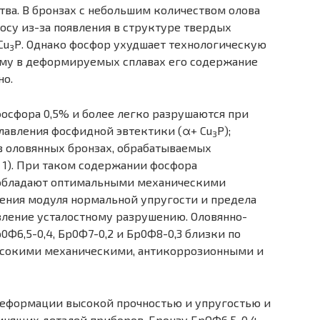
ва. В бронзах с небольшим количеством олова
су из-за появления в структуре твердых
Cu
Р. Однако фосфор ухудшает технологическую
3
тому в деформируемых сплавах его содержание
но.
осфора 0,5% и более легко разрушаются при
лавления фосфидной эвтектики (α+ Cu
Р);
3
 оловянных бронзах, обрабатываемых
л. 1). При таком содержании фосфора
обладают оптимальными механическими
ения модуля нормальной упругости и предела
вление усталостному разрушению. Оловянно-
0Ф6,5-0,4, Бр0Ф7-0,2 и Бр0Ф8-0,3 близки по
ысокими механическими, антикоррозионными и
 деформации высокой прочностью и упругостью и
нящих деталей приборов. Бронзу БрОФ6,5-0,4,