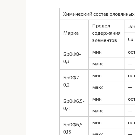
Химический состав оловянных б
Предел
Эл
Марка
содержания
Cu
элементов
мин.
ост
БрОФ8-
0,3
макс.
—
мин.
ост
БрОФ7-
0,2
макс.
—
мин.
ост
БрОФ6,5-
0,4
макс.
—
мин.
ост
БрОФ6,5-
0,15
макс.
—