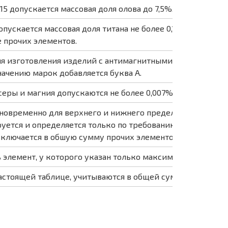
15 допускается массовая доля олова до 7,5%.
пускается массовая доля титана не более 0,12% за счет м
 прочих элементов.
я изготовления изделий с антимагнитными свойствами, д
начению марок добавляется буква А.
еры и магния допускаются не более 0,007% каждой.
новременно для верхнего и нижнего пределов массовой д
уется и определяется только по требованию потребителя 
ключается в обшую сумму прочих элементов.
 элемент, у которого указан только максимальный преде
астоящей таблице, учитываются в общей сумме прочих эл