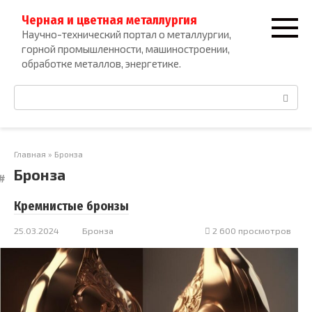
Перейти
Черная и цветная металлургия
к
Научно-технический портал о металлургии,
контенту
горной промышленности, машиностроении,
обработке металлов, энергетике.
Поиск:
Главная
»
Бронза
Бронза
Кремнистые бронзы
25.03.2024
Бронза
2 600 просмотров