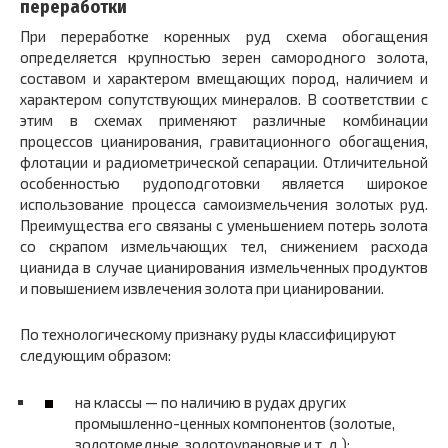
переработки
При переработке коренных руд схема обогащения
определяется крупностью зерен самородного золота,
составом и характером вмещающих пород, наличием и
характером сопутствующих минералов. В соответствии с
этим в схемах применяют различные комбинации
процессов цианирования, гравитационного обогащения,
флотации и радиометрической сепарации. Отличительной
особенностью рудоподготовки является широкое
использование процесса самоизмельчения золотых руд.
Преимущества его связаны с уменьшением потерь золота
со скрапом измельчающих тел, снижением расхода
цианида в случае цианирования измельченных продуктов
и повышением извлечения золота при цианировании.
По технологическому признаку руды классифицируют
следующим образом:
на классы — по наличию в рудах других
промышленно-ценных компонентов (золотые,
золотомедные, золотоурановые и т. д.);