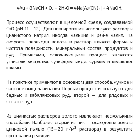
4Au + 8NaCN + O
+ 2H
O = 4Na[Au(CN)
] + 4NaOH.
2
2
2
Процесс осуществляют в щелочной среде, создаваемой
СаО (pH 11— 12). Для цианирования используют растворы
цианистого натрия, иногда кальция и реже калия. На
скорость перехода золота в раствор влияют форма и
чистота поверхности, минеральный состав продуктов и
руд. Примесями, осложняющими процесс, являются
углистые вещества, сульфиды меди, сурьмы и мышьяка,
шламы.
На практике применяют в основном два способа: кучное и
чановое выщелачивания. Первый процесс используют для
бедных и забалансовых руд; второй — для рядовых и
богатых руд.
Из цианистых растворов золото извлекают несколькими
способами. Наиболее старый из них — осаждение золота
3
цинковой пылью (15—20 г/м
раствора) в результате
протекания реакции