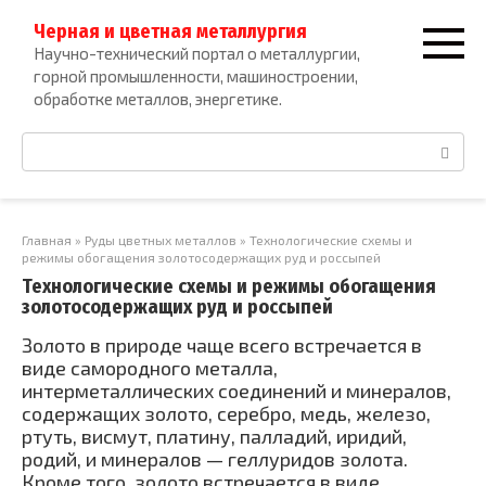
Перейти
Черная и цветная металлургия
к
Научно-технический портал о металлургии,
контенту
горной промышленности, машиностроении,
обработке металлов, энергетике.
Поиск:
Главная
»
Руды цветных металлов
»
Технологические схемы и
режимы обогащения золотосодержащих руд и россыпей
Технологические схемы и режимы обогащения
золотосодержащих руд и россыпей
Золото в природе чаще всего встречается в
виде самородного металла,
интерметаллических соединений и минералов,
содержащих золото, серебро, медь, железо,
ртуть, висмут, платину, палладий, иридий,
родий, и минералов — геллуридов золота.
Кроме того, золото встречается в виде