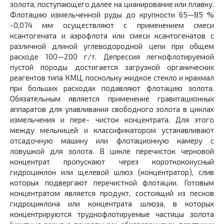
золота, поступающего далее на цианирование или плавку.
Флотацию измельченной руды до крупности 65—85 %
-0,074 мм осуществляют с применением смеси
ксантогената и аэрофлота или смеси ксантогенатов с
различной длиной углеводородной цепи при общем
расходе 100—200 г/т. Депрессия легкофлотируемой
пустой породы достигается загрузкой органических
реагентов типа КМЦ, поскольку жидкое стекло и крахмал
при больших расходах подавляют флотацию золота.
Обязательным является применение гравитационных
аппаратов для улавливания свободного золота в циклах
измельчения и пере- чисток концентрата. Для этого
между мельницей и классификатором устанавливают
отсадочную машину или флотационную камеру с
ловушкой для золота. В цикле перечисток черновой
концентрат пропускают через короткоконусный
гидроциклон или щелевой шлюз (концентратор), слив
которых подвергают перечистной флотации. Готовым
концентратом является продукт, состоящий из песков
гидроциклона или концентрата шлюза, в которых
концентрируются труднофлотируемые частицы золота