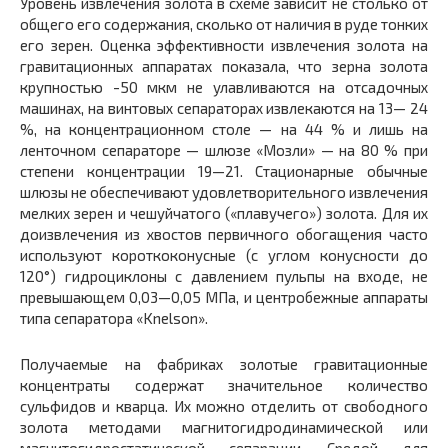
Уровень извлечения золота в схеме зависит не столько от
общего его содержания, сколько от наличия в руде тонких
его зерен. Оценка эффективности извлечения золота на
гравитационных аппаратах показала, что зерна золота
крупностью -50 мкм не улавливаются на отсадочных
машинах, на винтовых сепараторах извлекаются на 13— 24
%, на концентрационном столе — на 44 % и лишь на
ленточном сепараторе — шлюзе «Мозли» — на 80 % при
степени концентрации 19—21. Стационарные обычные
шлюзы не обеспечивают удовлетворительного извлечения
мелких зерен и чешуйчатого («плавучего») золота. Для их
доизвлечения из хвостов первичного обогащения часто
используют короткоконусные (с углом конусности до
120°) гидроциклоны с давлением пульпы на входе, не
превышающем 0,03—0,05 МПа, и центробежные аппараты
типа сепаратора «Knelson».
Получаемые на фабриках золотые гравитационные
концентраты содержат значительное количество
сульфидов и кварца. Их можно отделить от свободного
золота методами магнитогидродинамической или