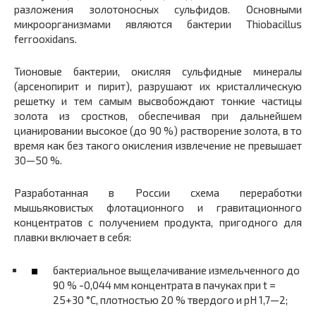
разложения золотоносных сульфидов. Основными
микроорганизмами являются бактерии Thiobacillus
ferrooxidans.
Тионовые бактерии, окисляя сульфидные минералы
(арсенопирит и пирит), разрушают их кристаллическую
решетку и тем самым высвобождают тонкие частицы
золота из сростков, обеспечивая при дальнейшем
цианировании высокое (до 90 %) растворение золота, в то
время как без такого окисления извлечение не превышает
30—50 %.
Разработанная в России схема переработки
мышьяковистых флотационного и гравитационного
концентратов с получением продукта, пригодного для
плавки включает в себя:
бактериальное выщелачивание измельченного до
90 % -0,044 мм концентрата в пачуках при t =
25+30 °С, плотностью 20 % твердого и pH 1,7—2;