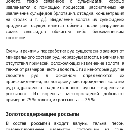
Золото, тесно связанное с сульфидами, хорошо
извлекается с помощью процессов, рассчитанных на
извлечение сульфидов (флотация, отсадка, концентрация
на столах и т. д.). Выделение золота из сульфидных
продуктов осуществляется обычно после разрушения
самих сульфидов обжигом либо биохимическим
способом.
Схемы и режимы переработки руд существенно зависят от
минерального состава руд, их разрушаемости, наличия или
отсутствия примесей, осложняющих извлечение золота, а
также от размеров частиц золота. Эти и некоторые другие
свойства руд в основном определяются их
происхождением, по которому месторождения золотых
руд подразделяют на две основные группы — коренные и
россыпные. Из коренных месторождений добывают
примерно 75 % золота, из россыпных — 25 %.
Золотосодержащие россыпи
В состав россыпей входят валуны, галька, песок,
сцементированные цементом, состоящим из глин,