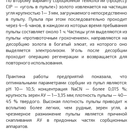
По второму варианту сорбционной технологии (процессу
CIP — «уголь в пульпе») золото извлекается на частицах
угля крупностью 1— 3 мм, загружаемого непосредственно
в пульпу. Пульпа при этом последовательно проходит
через 4—6 чанов, в каждом из которых время пребывания
пульпы составляет около 1 ч. Частицы угля выделяются из
пульпы «противоточным грохочением», направляются на
десорбцию золота в богатый элюат, из которого оно
выделяется электролизом. Уголь после десорбции
проходит операцию регенерации и возвращается для
повторного использования.
Практика работы предприятий показала, что
оптимальными параметрами сорбции из пульп являются:
pH 10— 10,5; концентрация NaCN — более 0,015 %;
крупность зерен АУ — 1—3,35 мм; плотность пульпы — 40—
45 % твердого. Высокая плотность пульпы приводит к
всплытию более легких, чем рудные, зерен угля, а
чрезмерное разжижение пульпы является причиной
скапливания АУ в придонных частях сорбционных
аппаратов.