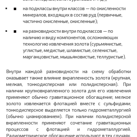
на подклассы внутри классов — по окисленности
минералов, входящих в состав руд (первичные,
частично окисленные, окисленные);
на разновидности внутри подклассов — по
наличию и виду компонентов, осложняющих
технологию извлечения золота (сурьмянистые,
углистые, медистые, шламистые, селенистые,
марганцовистые, мышьяковистые, теллуристые).
Внутри каждой разновидности на схему обработки
оказывает также влияние вкрапленность золота (крупная,
мелкая, тонкодисперсная или полидисперсная). При
наличии крупновкрапленного золота для его извлечения
применяют обычно гравитационное обогащение; мелкое
золото извлекается флотацией вместе с сульфидами;
тонкодисперсное выделяется только гидрометаллургией
(обычно цианированием). При наличии полидисперсной
вкрапленности применяют сочетание гравитационных
процессов с флотацией и гидрометаллургией.
Радиометрическое обогащение используют в тех случаях,