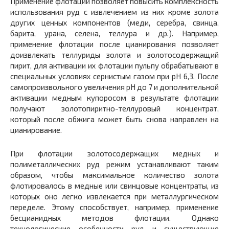
Применение флотации позволяет повысить комплексность
использования руд с извлечением из них кроме золота
других ценных компонентов (меди, серебра, свинца,
барита, урана, селена, теллура и др.). Например,
применение флотации после цианирования позволяет
доизвлекать теллуриды золота и золотосодержащий
пирит, для активации их флотации пульпу обрабатывают в
специальных условиях сернистым газом при pH 6,3. После
самопроизвольного увеличения pH до 7 и дополнительной
активации медным купоросом в результате флотации
получают золотопиритно-теллуровый концентрат,
который после обжига может быть снова направлен на
цианирование.
При флотации золотосодержащих медных и
полиметаллических руд режим устанавливают таким
образом, чтобы максимальное количество золота
флотировалось в медные или свинцовые концентраты, из
которых оно легко извлекается при металлургическом
переделе. Этому способствует, например, применение
бесцианидных методов флотации. Однако
технологические особенности руд и существующие