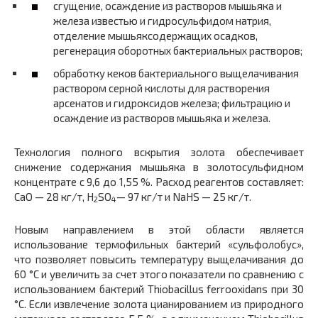
сгущение, осаждение из растворов мышьяка и
железа известью и гидросульфидом натрия,
отделение мышьяксодержащих осадков,
регенерация оборотных бактериальных растворов;
обработку кеков бактериального выщелачивания
раствором серной кислоты для растворения
арсенатов и гидроксидов железа; фильтрацию и
осаждение из растворов мышьяка и железа.
Технология полного вскрытия золота обеспечивает
снижение содержания мышьяка в золотосульфидном
концентрате с 9,6 до 1,55 %. Расход реагентов составляет:
CaO — 28 кг/т, H
SO
— 97 кг/т и NaHS — 25 кг/т.
2
4
Новым направлением в этой области является
использование термофильных бактерий «сульфолобус»,
что позволяет повысить температуру выщелачивания до
60 °С и увеличить за счет этого показатели по сравнению с
использованием бактерий Thiobacillus ferrooxidans при 30
°С. Если извлечение золота цианированием из природного