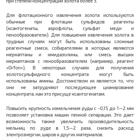
при степени концентрации золота более 3.
Для флотационного извлечения золота используются
обычные при флотации сульфидов реагенты
(ксантогенаты, аэрофлоты, сульфат меди и
пенообразователи). Для повышения извлечения золота в
трудных случаях могут быть использованы сложные
реагентные смеси, собирателями в которых являются
меркаптаны и имидазолины, или смесь высших
меркаптанов с пенообразователем (например, реагент
«Orfon»), В некоторых случаях для получения
золотосульфидного концентрата могут быть
использованы амины. Достоинством их является то, что
они не затрудняют последующее цианирование
концентрата, как это присуще ксантогенатам.
Повысить крупность измельчения руды с -0,15 до 1—2 мм
позволяет установка машин пенной сепарации. Это дает
возможность также увеличить производительность
мельниц по руде в 1,5—2 раза, снизить расход
электроэнергии, шаров и других материалов.