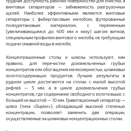
трудная доступность рабочих поверхностей для очистки, а
винтовых сепараторов — забиваемость разгрузочных
щелей. Наиболее эффективными являются винтовые
сепараторы с фибергласовым желобом, футерованные
полиуретановым материалом, с переменным
(увеличивающимся до 400 мм к низу) шагом витков,
специальным профилем винтового желоба, не требующим
подачи смывной воды в желобе.
Концентрационные столы и шлюзы используют, как
правило, для перечистки доизмельченных грубых
концентратов или обогащения мелкозернистых, шламовых
золотосодержащих продуктов. Лучшие результаты в
рудном цикле достигаются на столах с малой высотой
рифлей — 5 мм, а в цикле доизмельчения грубых
концентратов, где содержание свободного золота выше, с
большей их высотой — 10 мм. Гравитационный сепаратор —
шлюз (типа «Duplex»), обладающий высокой степенью
концентрации, позволяет заменить две операции,
осуществляемые на шламовых концентрационных столах.