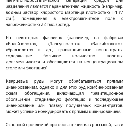
магнитогидростатической сепарации. Средой для
разделения является парамагнитная жидкость (например,
водный раствор хлористого марганца плотностью 1,4 г/
3
см
), помещенная в электромагнитное поле с
напряженностью 22 тыс. эрстед.
На некоторых фабриках (например, на фабриках
«Балейзолото», «Дарсунзолото», «Запсибзолото»,
«Уралзолото» и др.) гравитационные концентраты,
содержащие большое количество породы,
доизмельчаются и обогащаются на концентрационном
столе или флотацией.
Кварцевые руды могут обрабатываться прямым
цианированием, однако и для этих руд комбинированная
схема обогащения, включающая гравитационное
обогащение, стадиальную флотацию и последующее
цианирование или плавку получаемых концентратов,
может успешно конкурировать с прямым цианированием.
Основной проблемой при обогащении как россыпей, так и