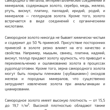
самородного металла, интерметаллических соединений и
минералов, содержащих золото, серебро, медь, железо,
ртуть, висмут, платину, палладий, иридий, родий, и
минералов — геллуридов золота. Кроме того, золото
встречается в виде соединений с органическими
кислотами.
Самородное золото никогда не бывает химически чистым
и содержит до 50 % примесей. Присутствие посторонних
примесей в золоте резко влияет на его качество и
свойства. Например, мышьяк, свинец, платина, кадмий,
висмут, теллур придают золоту хрупкость, что приводит к
переизмельчению и ошламованию золота в процессах
рудоподготовки. Кроме того, зерна самородного золота
могут быть покрыты пленками («рубашками») оксидов
железа и породных минералов, что существенно
затрудняет извлечение золота при амальгамации и
цианировании.
Самородное золото имеет высокую плотность — от 15,5
3
до 19,7 т/м
. Высокой плотностью обладают также