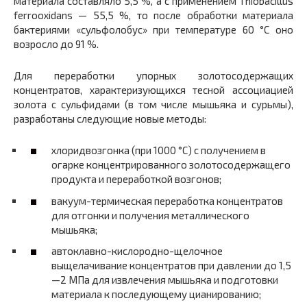
материала составляло 5,5 %, а с применением Thiobacillus
ferrooxidans — 55,5 %, то после обработки материала
бактериями «сульфолобус» при температуре 60 °С оно
возросло до 91 %.
Для переработки упорных золотосодержащих
концентратов, характеризующихся тесной ассоциацией
золота с сульфидами (в том числе мышьяка и сурьмы),
разработаны следующие новые методы:
хлоридвозгонка (при 1000 °С) с получением в
огарке концентрированного золотосодержащего
продукта и переработкой возгонов;
вакуум-термическая переработка концентратов
для отгонки и получения металлического
мышьяка;
автоклавно-кислородно-щелочное
выщелачивание концентратов при давлении до 1,5
—2 МПа для извлечения мышьяка и подготовки
материала к последующему цианированию;