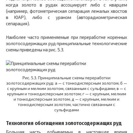
когда золото в рудах ассоциирует либо с кварцем
(например, фотометрическая сепарация лежалых хвостов
в ЮАР), либо с ураном (авторадиометрическая
сепарация).
Наиболее часто применяемые при переработке коренных
золотосодержащих руд принципиальные технологические
схемы приведены на рис. 5.3.
Рис. 5.3. Принципиальные схемы переработки
золотосодержащих руд: а — с тонкодисперсным золотом; б —
с крупным и мелким золотом, связанным с сульфидами; в — с
крупным и тонкодисперсным золотом; г — с крупным, мелким
и тонкодисперсным золотом; д — с крупным, мелким и
тонкодисперсным золотом, частично связанным с
сульфидами
Технология обогащения золотосодержащих руд
Большая часть добываемых в настоящее время