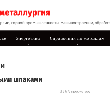
 металлургия
ргии, горной промышленности, машиностроении, обработ
рье
Энергетика
Справочник по металлам
ии
ными шлаками
3 673 просмотров