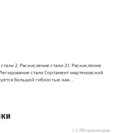
 стали 2. Раскисление стали 2.1. Раскисление
. Легирование стали Сортамент мартеновской
зуется большой гибкостью как…
нки
2 795 просмотров