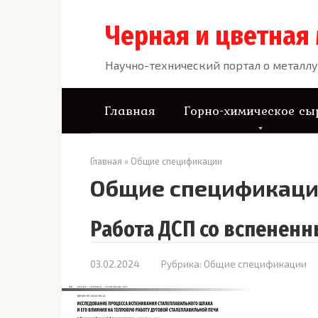
Перейти
к
Черная и цветная
контенту
Научно-технический портал о металлу
Главная
Горно-химическое сы
Главная
»
Общие спецификации
Общие спецификац
Работа ДСП со вспенен
03.02.2024
Рубрика:
Общие спецификации