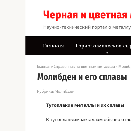
Перейти
к
Черная и цветная
контенту
Научно-технический портал о металлу
Главная
Горно-химическое сы
Главная
»
Справочник по цветным металлам
»
Молиб
Молибден и его сплавы
Рубрика:
Молибден
Тугоплакие металлы и их сплавы
К тугоплавким металлам обычно отно