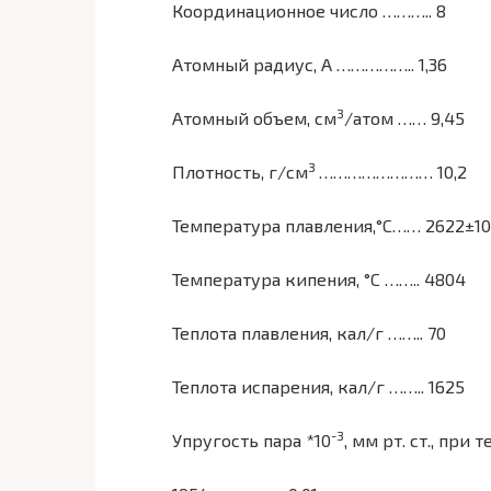
Координационное число ……….. 8
Атомный радиус, А …………….. 1,36
3
Атомный объем, см
/атом …… 9,45
3
Плотность, г/см
…………………… 10,2
Температура плавления,°С…… 2622±10
Температура кипения, °С …….. 4804
Теплота плавления, кал/г …….. 70
Теплота испарения, кал/г …….. 1625
-3
Упругость пара *10
, мм рт. ст., при 