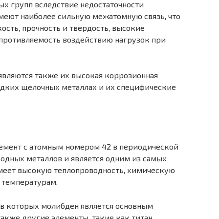
ых групп вследствие недостаточности
меют наиболее сильную межатомную связь, что
ость, прочность и твердость, высокие
противляемость воздействию нагрузок при
являются также их высокая коррозионная
жидких щелочных металлах и их специфические
емент с атомным номером 42 в периодической
еходных металлов и является одним из самых
меет высокую теплопроводность, химическую
 температурам.
 в которых молибден является основным
акже другие элементы, такие как титан,