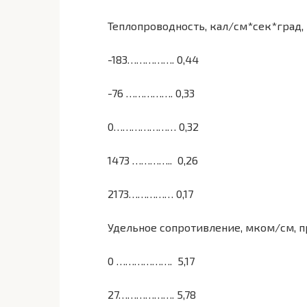
Теплопроводность, кал/см*сек*град, 
-183……………. 0,44
-76 ……………. 0,33
0………………… 0,32
1473 ………….. 0,26
2173…………… 0,17
Удельное сопротивление, мком/см, пр
0 ………………. 5,17
27………………. 5,78