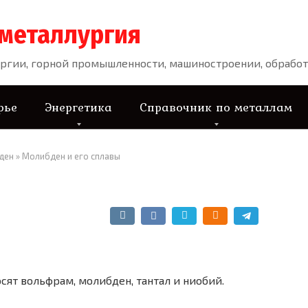
 металлургия
ргии, горной промышленности, машиностроении, обработ
рье
Энергетика
Справочник по металлам
ден
»
Молибден и его сплавы
сят вольфрам, молибден, тантал и ниобий.