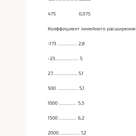
475 0,075
Коэффициент линейного расширения α*
-173 …………… 2,8
-23……………… 5
27………………. 5,1
500 …………… 5,1
1000 …………. 5,5
1500 …………. 6,2
2000……………. 7,2