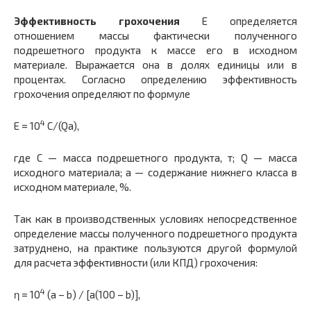
Эффективность грохочения
Е определяется
отношением массы фактически полученного
подрешетного продукта к массе его в исходном
материале. Выражается она в долях единицы или в
процентах. Согласно определению эффективность
грохочения определяют по формуле
4
E = 10
C/(Qa),
где С — масса подрешетного продукта, т; Q — масса
исходного материала; а — содержание нижнего класса в
исходном материале, %.
Так как в производственных условиях непосредственное
определение массы полученного подрешетного продукта
затруднено, на практике пользуются другой формулой
для расчета эффективности (или КПД) грохочения:
4
η = 10
(a – b) / [a(100 – b)],