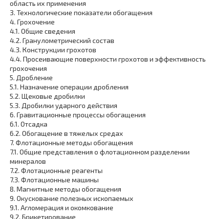
область их применения
3.
Технологические показатели обогащения
4.
Грохочение
4.1.
Общие сведения
4.2.
Гранулометрический состав
4.3.
Конструкции грохотов
4.4.
Просеивающие поверхности грохотов и эффективность
грохочения
5.
Дробление
5.1.
Назначение операции дробления
5.2.
Щековые дробилки
5.3.
Дробилки ударного действия
6.
Гравитационные процессы обогащения
6.1.
Отсадка
6.2.
Обогащение в тяжелых средах
7.
Флотационные методы обогащения
7.1.
Общие представления о флотационном разделении
минералов
7.2.
Флотационные реагенты
7.3.
Флотационные машины
8.
Магнитные методы обогащения
9.
Окускование полезных ископаемых
9.1.
Агломерация и окомкование
9.2.
Брикетирование