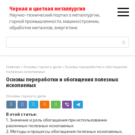
Перейти
Черная и цветная металлургия
к
Научно-технический портал о металлургии,
контенту
горной промышленности, машиностроении,
обработке металлов, энергетике.
Поиск:
Главная
»
Основы горного дела
»
Основы переработки и обогащения
полезных ископаемых
Основы переработки и обогащения полезных
ископаемых
Основы горного дела
В этой статье:
1.
Значение и роль обогащения при использовании
различных полезных ископаемых
2.
Методы и процессы обогащения полезных ископаемых,