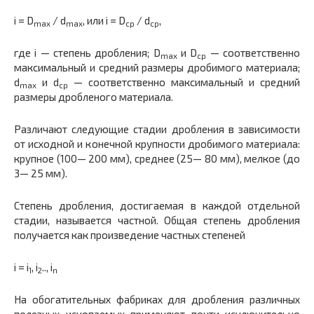
i = D
/ d
, или i = D
/ d
,
max
max
ср
ср
где i — степень дробления; D
и D
— соответственно
max
ср
максимальный и средний размеры дробимого материала;
d
и d
— соответственно максимальный и средний
max
ср
размеры дробленого материала.
Различают следующие стадии дробления в зависимости
от исходной и конечной крупности дробимого материала:
крупное (100— 200 мм), среднее (25— 80 мм), мелкое (до
3— 25 мм).
Степень дробления, достигаемая в каждой отдельной
стадии, называется частной. Общая степень дробления
получается как произведение частных степеней
i = i
, i
.., i
1
2
n
На обогатительных фабриках для дробления различных
полезных ископаемых применяют почти исключительно