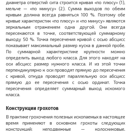
диаметра отверстий сита строится кривая «по плюсу» (1),
мельче — «по минусу» (2). Сумма выходов по обеим
кривым должна всегда равняться 100 %. Поэтому обе
кривые характеристик «по плюсу» и «по минусу» являются
зеркальным отражением одна другой. Они всегда
пересекаются в точке, соответствующей суммарному
выходу 50 %. Точка пересечения кривой с осью абсцисс
показывает максимальный размер куска в данной пробе.
По суммарной характеристике крупности можно
определить выход любого класса. Для этого находят на
оси абсцисс размер нужного класса. И из этой точки
перпендикулярно к оси проводят прямую до пересечения
с кривой, откуда проводят параллельную оси абсцисс
прямую до ее пересечения с осью ординат. Точка
пересечения определяет суммарный выход искомого
класса.
Конструкции грохотов
В практике грохочения полезных ископаемых в настоящее
время применяют в основном грохоты следующих
конструкций: неподвижные — колосниковые,