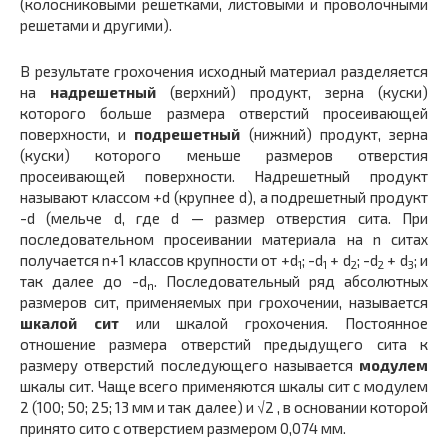
(колосниковыми решетками, листовыми и проволочными
решетами и другими).
В результате грохочения исходный материал разделяется
на
надрешетный
(верхний) продукт, зерна (куски)
которого больше размера отверстий просеивающей
поверхности, и
подрешетный
(нижний) продукт, зерна
(куски) которого меньше размеров отверстия
просеивающей поверхности. Надрешетный продукт
называют классом +d (крупнее d), а подрешетный продукт
-d (мельче d, где d — размер отверстия сита. При
последовательном просеивании материала на n ситах
получается n+1 классов крупности от +d
; -d
+ d
; -d
+ d
; и
1
1
2
2
3
так далее до -d
. Последовательный ряд абсолютных
n
размеров сит, применяемых при грохочении, называется
шкалой сит
или шкалой грохочения. Постоянное
отношение размера отверстий предыдущего сита к
размеру отверстий последующего называется
модулем
шкалы сит. Чаще всего применяются шкалы сит с модулем
2 (100; 50; 25; 13 мм и так далее) и √2 , в основании которой
принято сито с отверстием размером 0,074 мм.