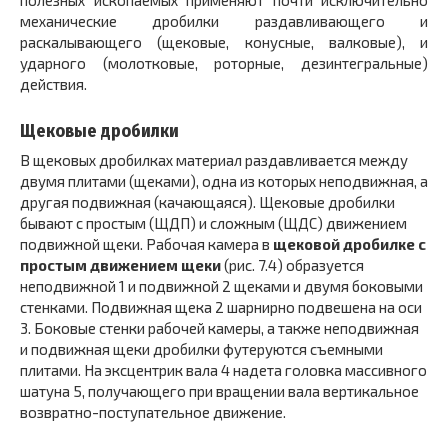
механические дробилки раздавливающего и
раскалывающего (щековые, конусные, валковые), и
ударного (молотковые, роторные, дезинтегральные)
действия.
Щековые дробилки
В щековых дробилках материал раздавливается между
двумя плитами (щеками), одна из которых неподвижная, а
другая подвижная (качающаяся). Щековые дробилки
бывают с простым (ЩДП) и сложным (ЩДС) движением
подвижной щеки. Рабочая камера в
щековой дробилке с
простым движением щеки
(рис. 7.4) образуется
неподвижной 1 и подвижной 2 щеками и двумя боковыми
стенками. Подвижная щека 2 шарнирно подвешена на оси
3. Боковые стенки рабочей камеры, а также неподвижная
и подвижная щеки дробилки футеруются съемными
плитами. На эксцентрик вала 4 надета головка массивного
шатуна 5, получающего при вращении вала вертикальное
возвратно-поступательное движение.