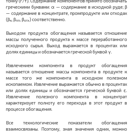
тонну (г/т). Содержание компонентов принято обозначать
греческими буквами: α — содержание в исходной руде; β
— содержание в концентрате, промпродукте или отходах
(β
, β
, β
) соответственно.
к
пп
отх
Выходом продукта обогащения называется отношение
массы полученного продукта к массе переработанного
исходного сырья. Выход выражается в процентах или
долях единицы и обозначается греческой буквой γ.
Извлечением компонента в продукт обогащения
называется отношение массы компонента в продукте к
массе того же компонента в исходном полезном
ископаемом. Извлечение выражается обычно в процентах
или долях единицы и обозначается греческой буквой ε.
Извлечение полезного компонента в концентрат
характеризует полноту его перехода в этот продукт в
процессе обогащения.
Все технологические показатели обогащения
взаимосвязаны. Поэтому, зная значения одних, можно