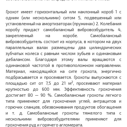
Грохот имеет горизонтальный или наклонный короб 1 с
одним (или несколькими) ситом 5, подвешенный или
установленный на амортизаторах (пружинах) 2. Колебания
коробу придаст самобалансный вибровозбудитель 4,
закрепленный на коробе. Самобалансный
вибровозбудитель состоит из корпуса, в котором на двух
параллельных валах размещены два цилиндрических
зубчатых колеса с равным числом зубьев и одинаковым
дебалансом. Благодаря этому валы вращаются с
одинаковой частотой в противоположном направлении.
Материал, находящийся на сите грохота, энергично
подбрасывается и просеивается. Грохоты выпускаются с
2
площадью сит от 7,5 до 21 м
, просеивают материал
крупностью до 600 мм. Эффективность грохочения
достигает 80 — 90 %. Самобалансные грохоты легкого
типа применяют для грохочения углей, антрацитов и
горючих сланцев, обезвоживания продуктов обогащения
и т. д. Самобалансные грохоты тяжелого типа с
несколькими вибровозбудителями применяют для
грохочения руд и горячего агломерата.